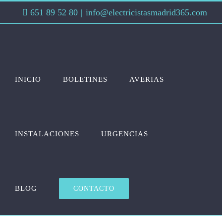
Saltar
651 89 52 80
|
info@electricistasmadrid365.com
al
contenido
INICIO
BOLETINES
AVERIAS
INSTALACIONES
URGENCIAS
BLOG
CONTACTO