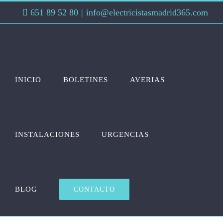
Saltar
651 89 52 80
|
info@electricistasmadrid365.com
al
contenido
INICIO
BOLETINES
AVERIAS
INSTALACIONES
URGENCIAS
BLOG
CONTACTO